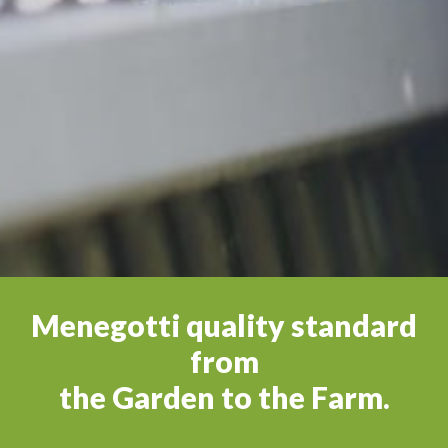
Menegotti quality standard
from
the Garden to the Farm.