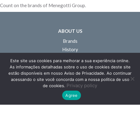
Count on the brands of Menegotti Group.
ABOUT US
Brands
History
Branches
Este site usa cookies para melhorar a sua experiência online.
Commercial Structure
As informações detalhadas sobre o uso de cookies deste site
estão disponíveis em nosso Aviso de Privacidade. Ao continuar
Operational Structure
acessando o site você concorda com a nossa política de uso
Innovation
Privacy policy
de cookies.
Sustainability
Agree
People
OUR BRANDS
Menegotti Construction
Menegotti Handling