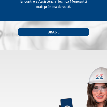
Encontre a Assistência Técnica Menegotti
mais próxima de você.
BRASIL