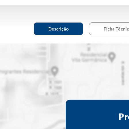
Descrição
Ficha Técni
Pr