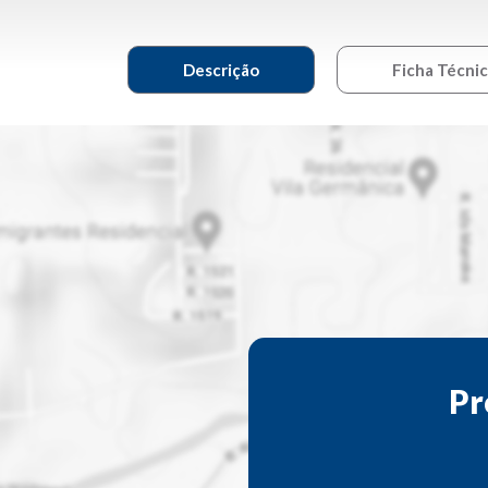
Descrição
Ficha Técni
Pr