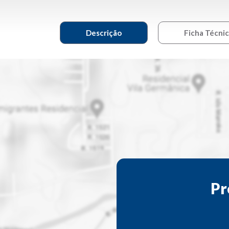
Descrição
Ficha Técni
Pr