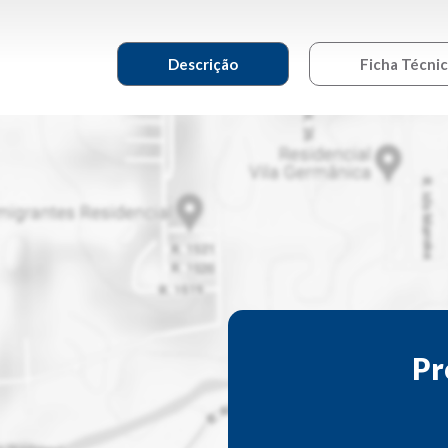
Descrição
Ficha Técni
Pr