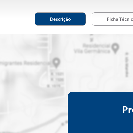
Descrição
Ficha Técni
Pr