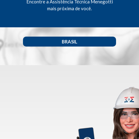
Encontre a Assistência Técnica Menegotti
mais próxima de você.
BRASIL