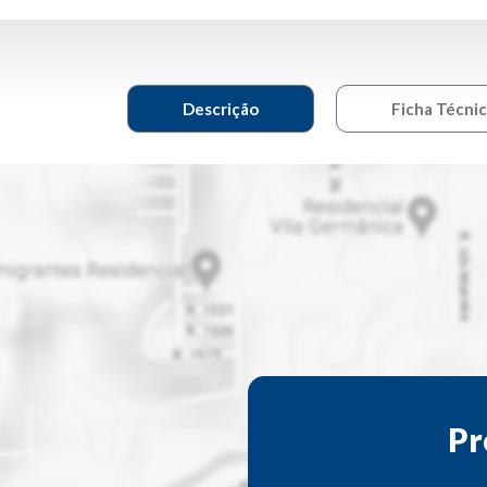
Descrição
Ficha Técni
Pr