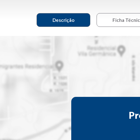
Descrição
Ficha Técni
Pr