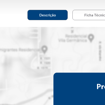
Descrição
Ficha Técni
Pr