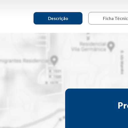
Descrição
Ficha Técni
Pr