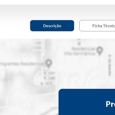
Descrição
Ficha Técni
Pr