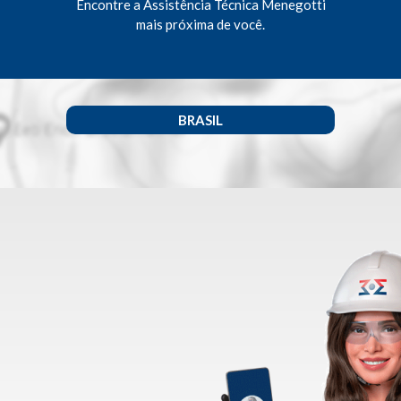
Encontre a Assistência Técnica Menegotti
mais próxima de você.
BRASIL