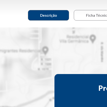
Descrição
Ficha Técni
Pr