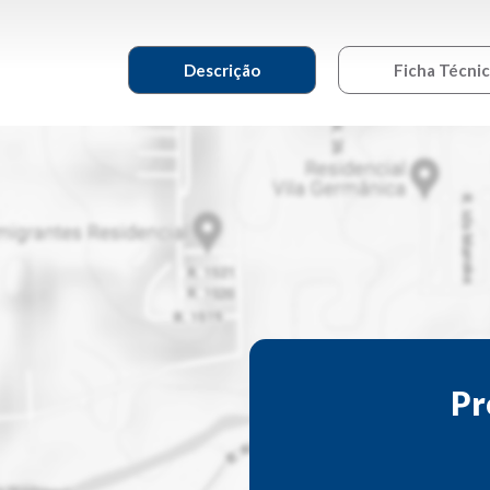
Descrição
Ficha Técni
Pr