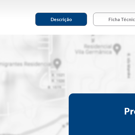
Descrição
Ficha Técni
Pr