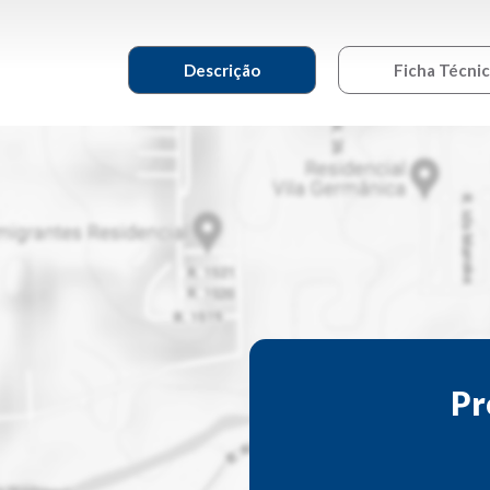
Descrição
Ficha Técni
Pr