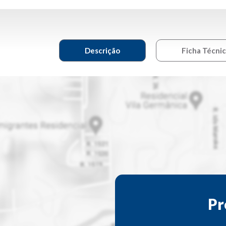
Descrição
Ficha Técni
Pr