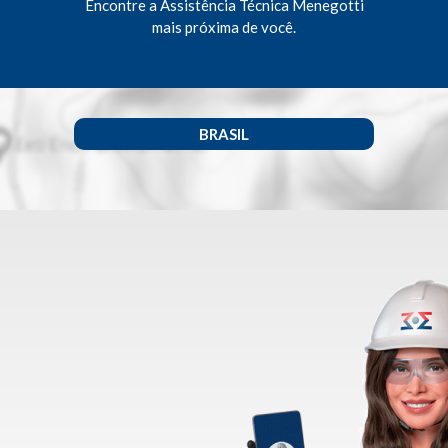
Encontre a Assistência Técnica Menegotti
mais próxima de você.
BRASIL