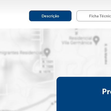
Descrição
Ficha Técni
Pr