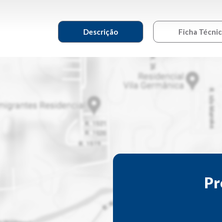
Descrição
Ficha Técni
Pr