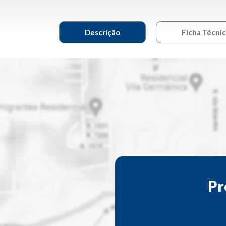
Descrição
Ficha Técni
Pr