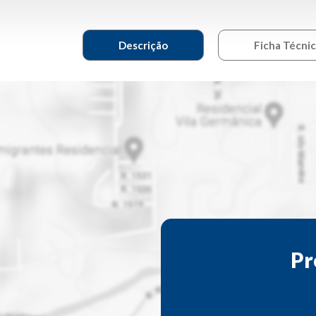
Descrição
Ficha Técni
Pr