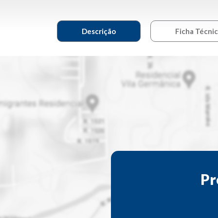
Descrição
Ficha Técni
Pr