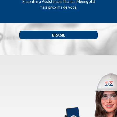
Encontre a Assistência Técnica Menegotti
mais próxima de você.
BRASIL