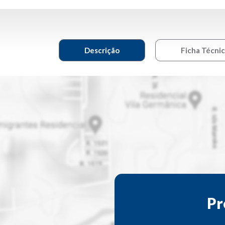
Descrição
Ficha Técni
Pr