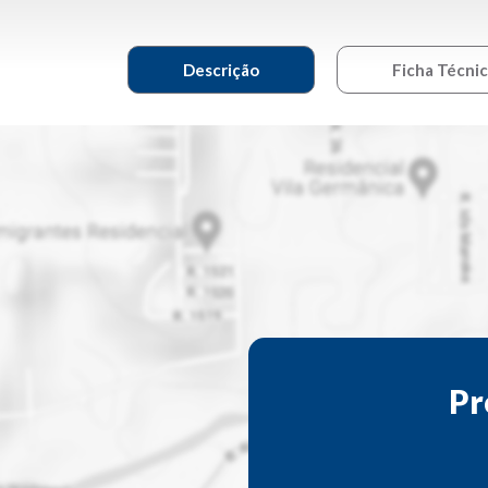
Descrição
Ficha Técni
Pr