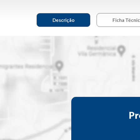
Descrição
Ficha Técni
Pr