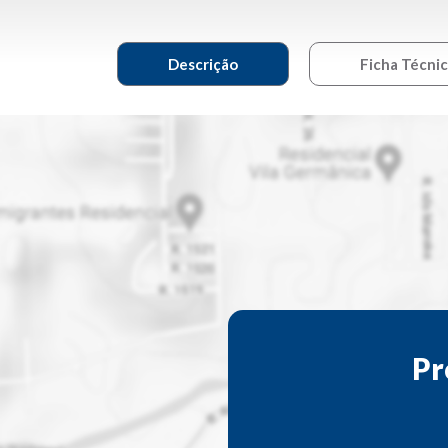
Descrição
Ficha Técni
Pr