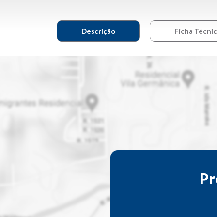
Descrição
Ficha Técni
Pr