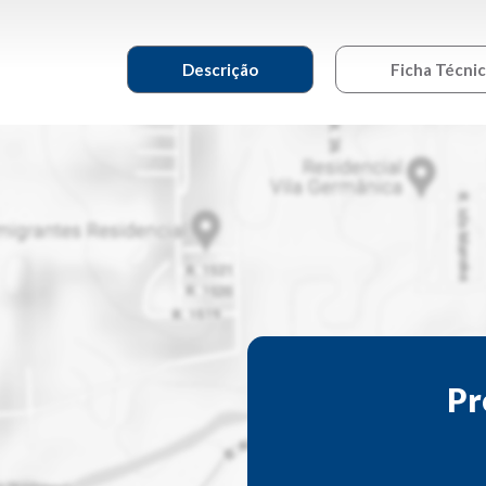
Descrição
Ficha Técni
Pr