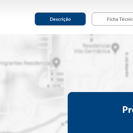
Descrição
Ficha Técni
Pr