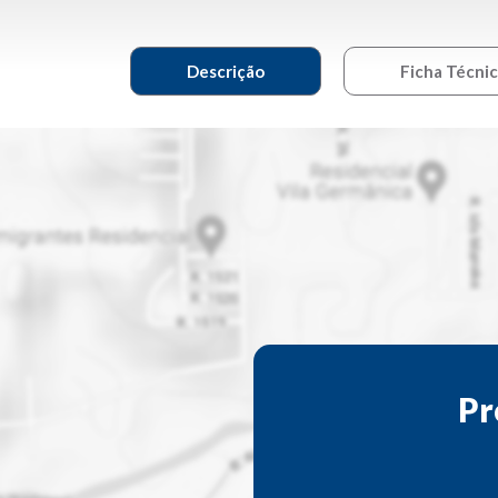
Descrição
Ficha Técni
Pr