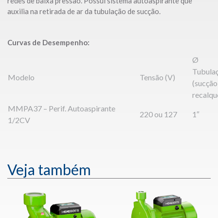
redes de baixa pressão. Possui sistema autoaspirante que
auxilia na retirada de ar da tubulação de sucção.
Curvas de Desempenho:
Ø
Tubula
Modelo
Tensão (V)
(sucção
recalqu
MMPA37 – Perif. Autoaspirante
220 ou 127
1″
1/2CV
Veja também