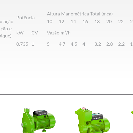
Altura Manométrica Total (mca)
Potência
ulação
10
12
14
16
18
20
22
2
cção e
kW
CV
Vazão m³/h
alque)
0,735
1
5
4,7
4,5
4
3,2
2,8
2,2
1