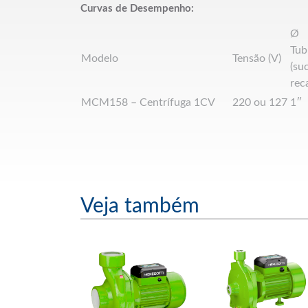
Curvas de Desempenho:
Ø
Tub
Modelo
Tensão (V)
(su
rec
MCM158 – Centrífuga 1CV
220 ou 127
1″
Veja também