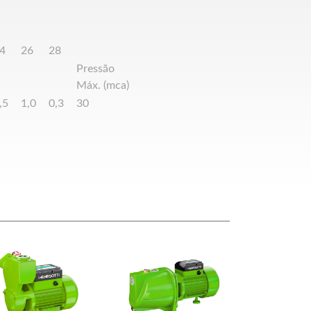
4
26
28
Pressão
Máx. (mca)
,5
1,0
0,3
30