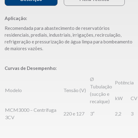
Aplicação:
Recomendada para abastecimento de reservatórios
residenciais, prediais, industriais, irrigações, recirculação,
refrigeração e pressurização de água limpa para bombeamento
de maiores vazões.
Curvas de Desempenho:
Ø
Potência
Tubulação
Modelo
Tensão (V)
(sucção e
kW
CV
recalque)
MCM3000 – Centrífuga
220 e 127
3″
2,2
3
3CV